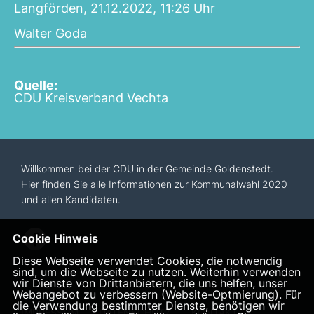
Langförden, 21.12.2022, 11:26 Uhr
Walter Goda
Quelle:
CDU Kreisverband Vechta
Willkommen bei der CDU in der Gemeinde Goldenstedt.
Hier finden Sie alle Informationen zur Kommunalwahl 2020
und allen Kandidaten.
Cookie Hinweis
Diese Webseite verwendet Cookies, die notwendig
sind, um die Webseite zu nutzen. Weiterhin verwenden
wir Dienste von Drittanbietern, die uns helfen, unser
Webangebot zu verbessern (Website-Optmierung). Für
die Verwendung bestimmter Dienste, benötigen wir
IMPRESSUM
DATENSCHUTZ
KONTAKT